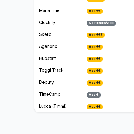
ManaTime
Abo €€
Clockify
Kostenlos/Abo
Skello
Abo €€€
Agendrix
Abo €€
Hubstaff
Abo €€
Toggl Track
Abo €€
Deputy
Abo €€
TimeCamp
Abo €
Lucca (Timmi)
Abo €€