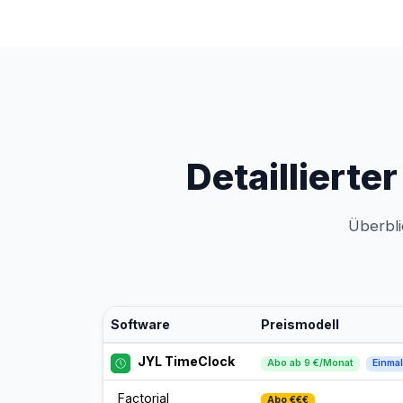
Detaillierte
Überbli
Software
Preismodell
JYL TimeClock
Abo ab 9 €/Monat
Einmal
Factorial
Abo €€€